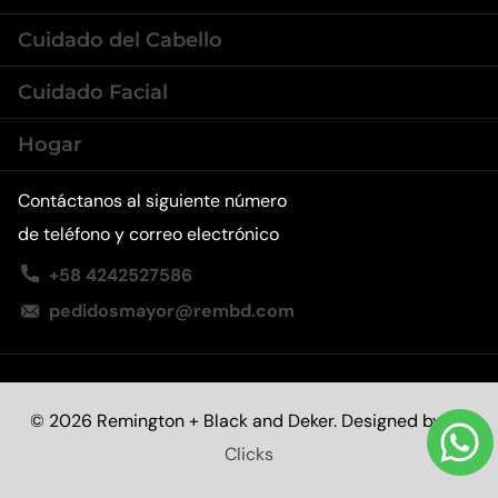
Cuidado del Cabello
Cuidado Facial
Hogar
Contáctanos al siguiente número
de teléfono y correo electrónico
+58 4242527586
pedidosmayor@rembd.com
©
2026
Remington + Black and Deker. Designed by
58
Clicks