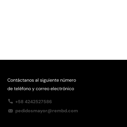
Contáctanos al siguiente número
de teléfono y correo electrónico
+58 4242527586
pedidosmayor@rembd.com