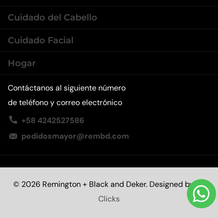
Cuidado del Cabello
Cuidado Facial
Hogar
Contáctanos al siguiente número
de teléfono y correo electrónico
+58 4242527586
pedidosmayor@rembd.com
©
2026
Remington + Black and Deker. Designed by
58
Clicks